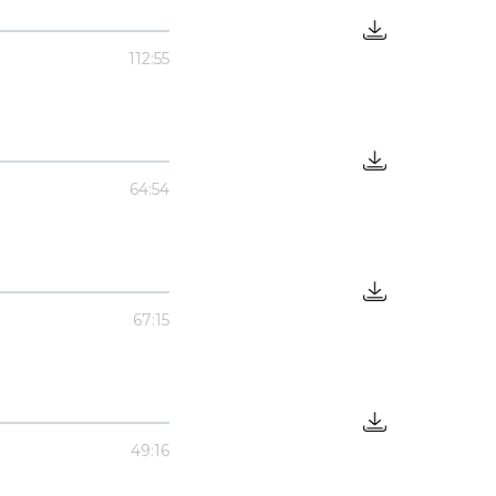
112:55
64:54
67:15
49:16