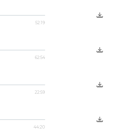
52:19
62:54
22:59
44:20