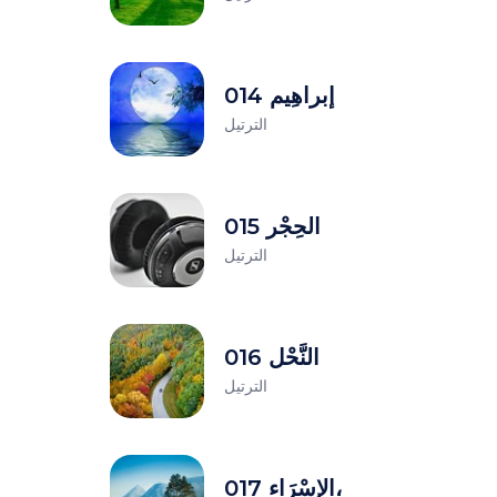
014 إبراهِيم
الترتيل
015 الحِجْر
الترتيل
016 النَّحْل
الترتيل
017 الإسْرَاء،