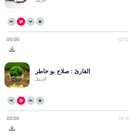
00:00
62:10
القارئ : صلاح بو خاطر
الترتيل
00:00
49:16