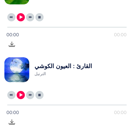
00:00
00:00
القارئ : العيون الكوشي
الترتيل
00:00
00:00