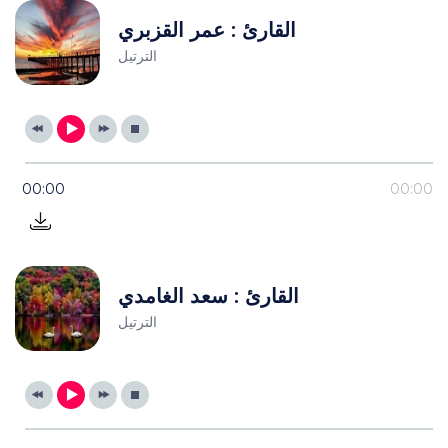
القارئ : عمر القزبري
الترتيل
00:00
00:00
القارئ : سعد الغامدي
الترتيل