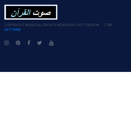
COPYRIGHT ©
2026 ALL RIGHTS RESERVED | LKTT-DESIGN.......
BY
LKTTWEB