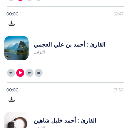
00:00
62:47
القارئ : أحمد بن علي العجمي
الترتيل
00:00
53:30
القارئ : أحمد خليل شاهين
الترتيل